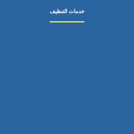
خدمات التنظيف
مكافحة الآفات
مركبة
بناء
غسيل سيارة
صيانة
تجاري
عادي
خدمات
الداخلية
الخارج
اتصال
لورم
معلومات
الخارج
خدمات