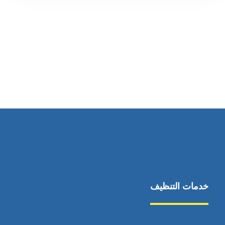
رقم الهاتف
0569860717
خدمات التنظيف
مكافحة الآفات
مركبة