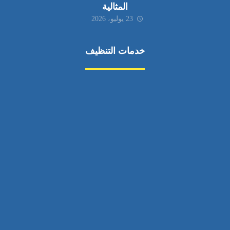
المثالية
23 يوليو، 2026
خدمات التنظيف
مكافحة الآفات
مركبة
بناء
غسيل سيارة
صيانة
تجاري
عادي
خدمات
الداخلية
الخارج
اتصال
لورم