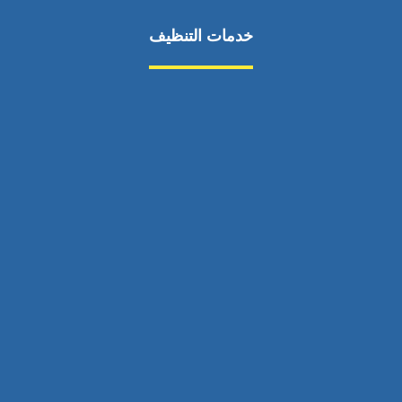
خدمات التنظيف
مكافحة الآفات
مركبة
بناء
غسيل سيارة
صيانة
تجاري
عادي
خدمات
الداخلية
الخارج
اتصال
لورم
معلومات
الخارج
خدمات