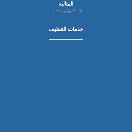
المثالية
23 يوليو، 2026
خدمات التنظيف
مكافحة الآفات
مركبة
بناء
غسيل سيارة
صيانة
تجاري
عادي
خدمات
الداخلية
الخارج
اتصال
لورم