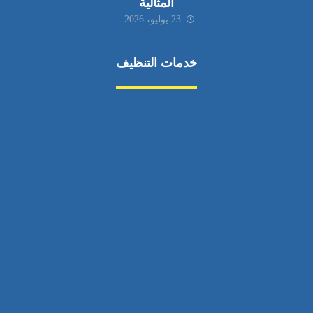
المثالية
23 يوليو، 2026
خدمات التنظيف
مكافحة الآفات
مركبة
بناء
غسيل سيارة
صيانة
تجاري
عادي
خدمات
الداخلية
الخارج
اتصال
لورم
معلومات