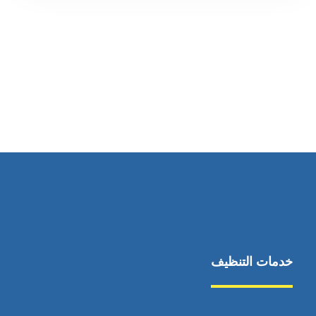
رقم الهاتف
0569860717
خدمات التنظيف
مكافحة الآفات
مركبة