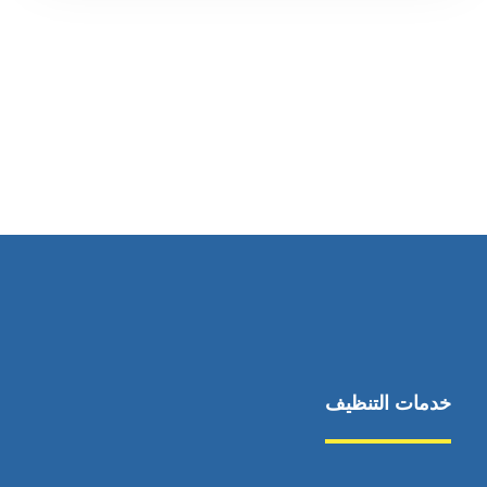
رقم الهاتف
0569860717
خدمات التنظيف
مكافحة الآفات
مركبة