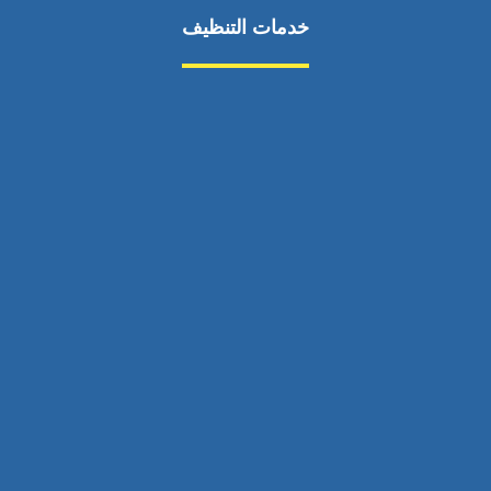
خدمات التنظيف
مكافحة الآفات
مركبة
بناء
غسيل سيارة
صيانة
تجاري
عادي
خدمات
الداخلية
الخارج
اتصال
لورم
معلومات
الخارج
خدمات