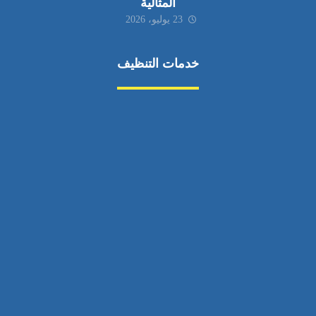
المثالية
23 يوليو، 2026
خدمات التنظيف
مكافحة الآفات
مركبة
بناء
غسيل سيارة
صيانة
تجاري
عادي
خدمات
الداخلية
الخارج
اتصال
لورم
معلومات