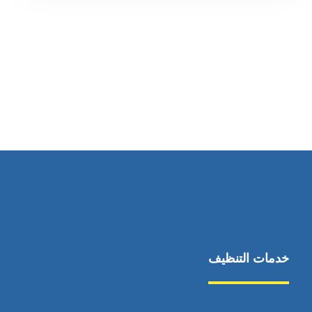
رقم الهاتف
0569860717
خدمات التنظيف
مكافحة الآفات
مركبة