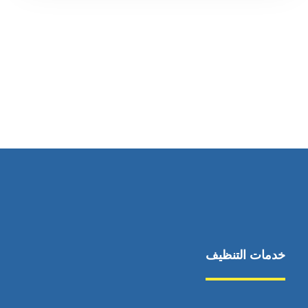
رقم الهاتف
0569860717
خدمات التنظيف
مكافحة الآفات
مركبة