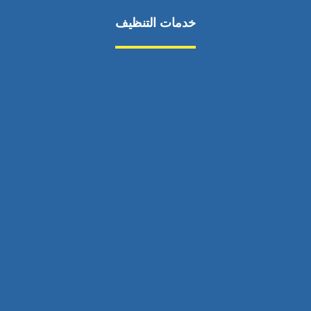
خدمات التنظيف
مكافحة الآفات
مركبة
بناء
غسيل سيارة
صيانة
تجاري
عادي
خدمات
الداخلية
الخارج
اتصال
لورم
معلومات
الخارج
خدمات