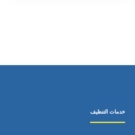
رقم الهاتف
0569860717
خدمات التنظيف
مكافحة الآفات
مركبة