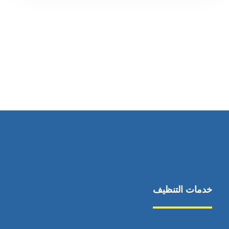
رقم الهاتف
0569860717
خدمات التنظيف
مكافحة الآفات
مركبة