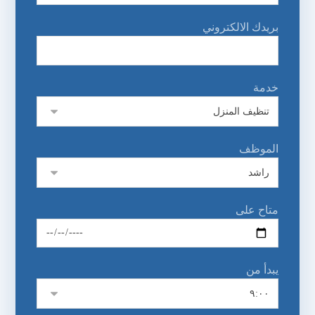
بريدك الالكتروني
خدمة
الموظف
متاح على
يبدأ من