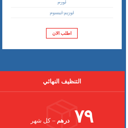
لورم
لوريم ايبسوم
اطلب الان
التنظيف النهائي
٧٩
درهم
– كل شهر