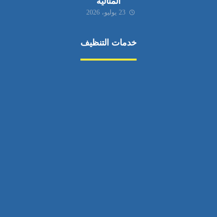
المثالية
23 يوليو، 2026
خدمات التنظيف
مكافحة الآفات
مركبة
بناء
غسيل سيارة
صيانة
تجاري
عادي
خدمات
الداخلية
الخارج
اتصال
لورم
معلومات