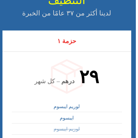
التنظيف
لدينا أكثر من ٣٧ عامًا من الخبرة
حزمة ١
٢٩
درهم
– كل شهر
لوريم ايبسوم
ايبسوم
لوريم ايبسوم