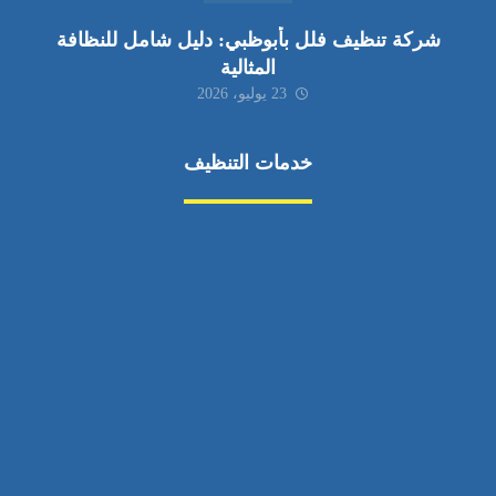
شركة تنظيف فلل بأبوظبي: دليل شامل للنظافة
المثالية
23 يوليو، 2026
خدمات التنظيف
مكافحة الآفات
مركبة
بناء
غسيل سيارة
صيانة
تجاري
عادي
خدمات
الداخلية
الخارج