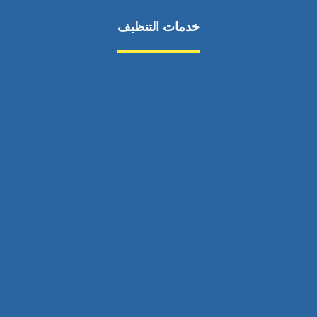
خدمات التنظيف
مكافحة الآفات
مركبة
بناء
غسيل سيارة
صيانة
تجاري
عادي
خدمات
الداخلية
الخارج
اتصال
لورم
معلومات
الخارج
خدمات