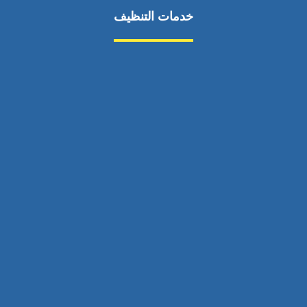
خدمات التنظيف
مكافحة الآفات
مركبة
بناء
غسيل سيارة
صيانة
تجاري
عادي
خدمات
الداخلية
الخارج
اتصال
لورم
معلومات
الخارج
خدمات