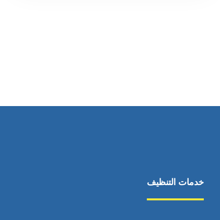
رقم الهاتف
0569860717
خدمات التنظيف
مكافحة الآفات
مركبة