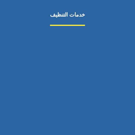
خدمات التنظيف
مكافحة الآفات
مركبة
بناء
غسيل سيارة
صيانة
تجاري
عادي
خدمات
الداخلية
الخارج
اتصال
لورم
معلومات
الخارج