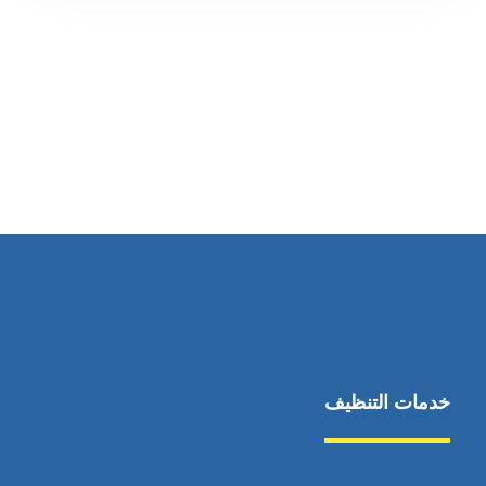
رقم الهاتف
0569860717
خدمات التنظيف
مكافحة الآفات
مركبة