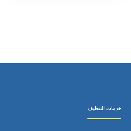
رقم الهاتف
0569860717
خدمات التنظيف
مكافحة الآفات
مركبة