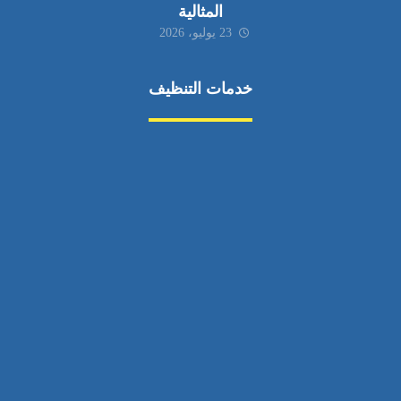
المثالية
23 يوليو، 2026
خدمات التنظيف
مكافحة الآفات
مركبة
بناء
غسيل سيارة
صيانة
تجاري
عادي
خدمات
الداخلية
الخارج
اتصال
لورم