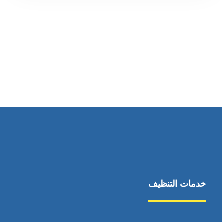
رقم الهاتف
0569860717
خدمات التنظيف
مكافحة الآفات
مركبة