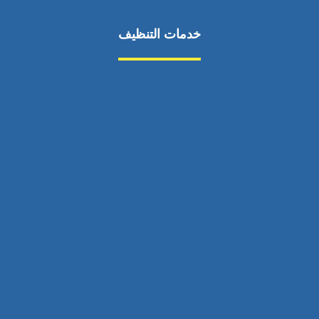
خدمات التنظيف
مكافحة الآفات
مركبة
بناء
غسيل سيارة
صيانة
تجاري
عادي
خدمات
الداخلية
الخارج
اتصال
لورم
معلومات
الخارج