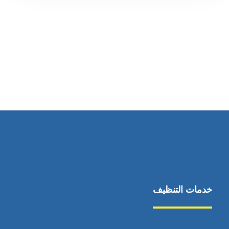
رقم الهاتف
0569860717
خدمات التنظيف
مكافحة الآفات
مركبة