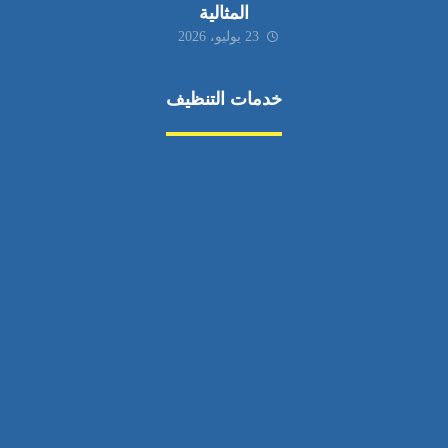
المثالية
23 يوليو، 2026
خدمات التنظيف
مكافحة الآفات
مركبة
بناء
غسيل سيارة
صيانة
تجاري
عادي
خدمات
الداخلية
الخارج
اتصال
لورم