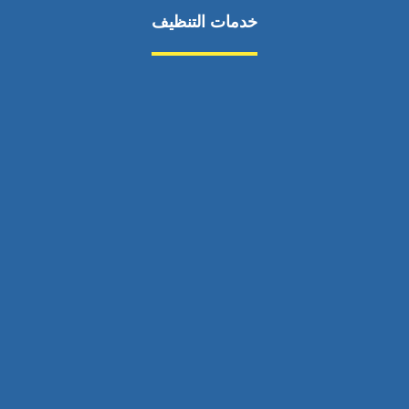
خدمات التنظيف
مكافحة الآفات
مركبة
بناء
غسيل سيارة
صيانة
تجاري
عادي
خدمات
الداخلية
الخارج
اتصال
لورم
معلومات
الخارج
خدمات