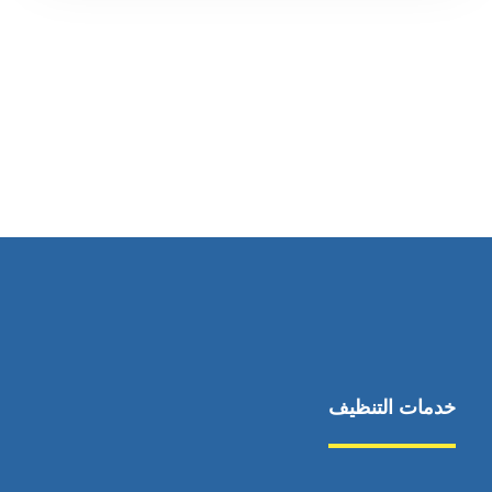
رقم الهاتف
0569860717
خدمات التنظيف
مكافحة الآفات
مركبة