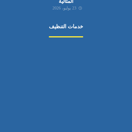
المثالية
23 يوليو، 2026
خدمات التنظيف
مكافحة الآفات
مركبة
بناء
غسيل سيارة
صيانة
تجاري
عادي
خدمات
الداخلية
الخارج
اتصال
لورم
معلومات