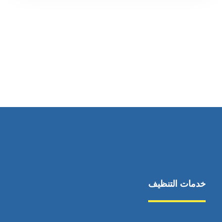
رقم الهاتف
0569860717
خدمات التنظيف
مكافحة الآفات
مركبة