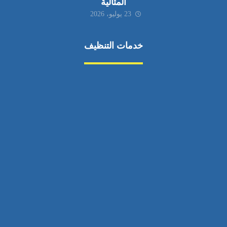
المثالية
23 يوليو، 2026
خدمات التنظيف
مكافحة الآفات
مركبة
بناء
غسيل سيارة
صيانة
تجاري
عادي
خدمات
الداخلية
الخارج
اتصال
لورم
معلومات