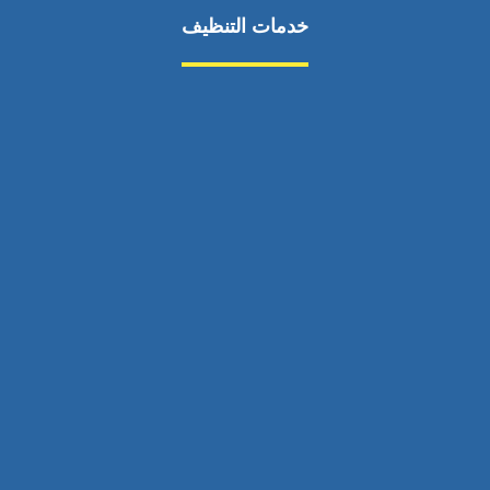
خدمات التنظيف
مكافحة الآفات
مركبة
بناء
غسيل سيارة
صيانة
تجاري
عادي
خدمات
الداخلية
الخارج
اتصال
لورم
معلومات
الخارج
خدمات