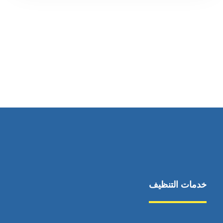
رقم الهاتف
0569860717
خدمات التنظيف
مكافحة الآفات
مركبة