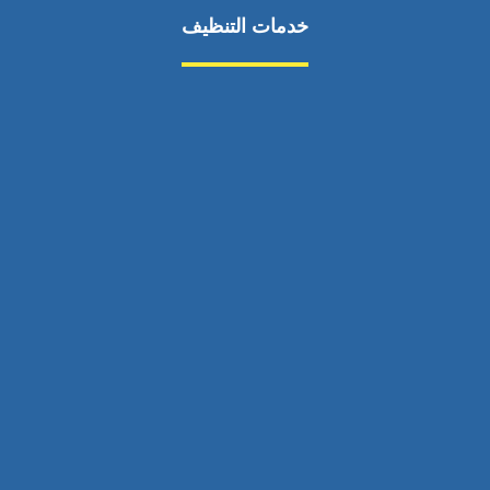
خدمات التنظيف
مكافحة الآفات
مركبة
بناء
غسيل سيارة
صيانة
تجاري
عادي
خدمات
الداخلية
الخارج
اتصال
لورم
معلومات
الخارج
خدمات