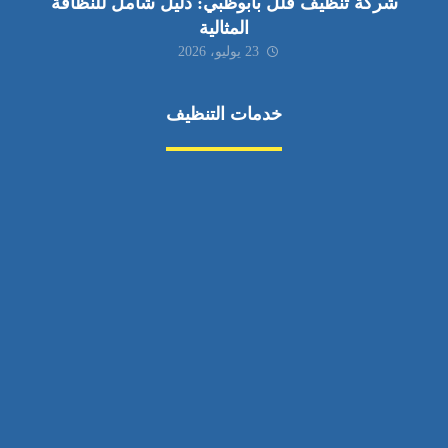
شركة تنظيف فلل بأبوظبي: دليل شامل للنظافة
المثالية
23 يوليو، 2026
خدمات التنظيف
مكافحة الآفات
مركبة
بناء
غسيل سيارة
صيانة
تجاري
عادي
خدمات
الداخلية
الخارج
اتصال
لورم