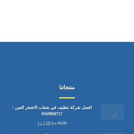
من السبت إلى الجمعة 9:٠٠ - 12:٠٠
منتجاتنا
افضل شركة تنظيف في شعاب الاشخر العين :
0569860717
10,00
د.إ
5,00
د.إ