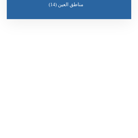
مناطق العين
(14)
رقم الهاتف
0569860717
مواقعنا