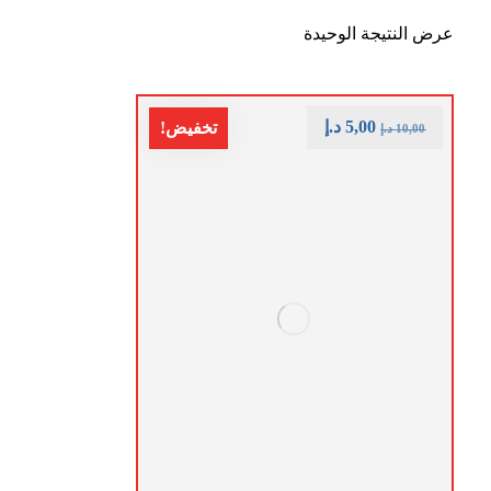
عرض النتيجة الوحيدة
5,00
د.إ
تخفيض!
10,00
د.إ