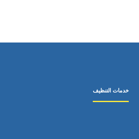
رقم الهاتف
0569860717
خدمات التنظيف
مكافحة الآفات
مركبة
بناء
غسيل سيارة
صيانة
تجاري