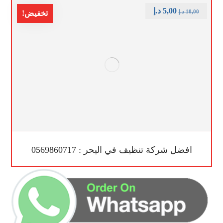
5,00
د.إ
10,00
د.إ
تخفيض!
افضل شركة تنظيف في اليحر : 0569860717