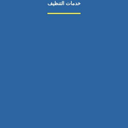
خدمات التنظيف
مكافحة الآفات
مركبة
بناء
غسيل سيارة
صيانة
تجاري
عادي
خدمات
الداخلية
الخارج
اتصال
لورم
معلومات
الخارج
خدمات
خدمات ساخنة