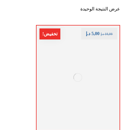
عرض النتيجة الوحيدة
5,00
د.إ
تخفيض!
10,00
د.إ