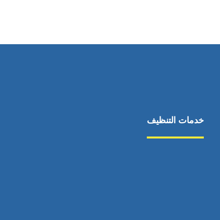
0569860717
خدمات التنظيف
مكافحة الآفات
مركبة
بناء
غسيل سيارة
صيانة
تجاري
عادي
خدمات
الداخلية
الخارج