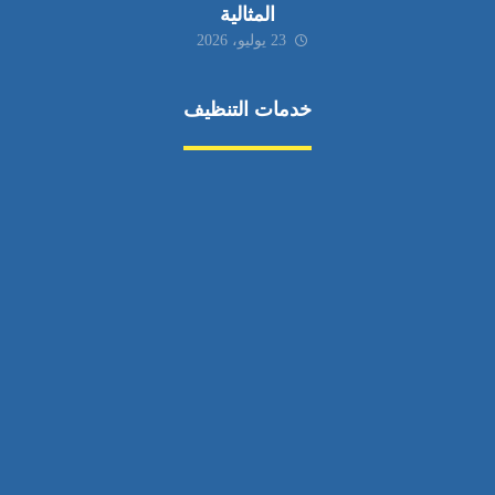
المثالية
23 يوليو، 2026
خدمات التنظيف
مكافحة الآفات
مركبة
بناء
غسيل سيارة
صيانة
تجاري
عادي
خدمات
الداخلية
الخارج
اتصال
لورم