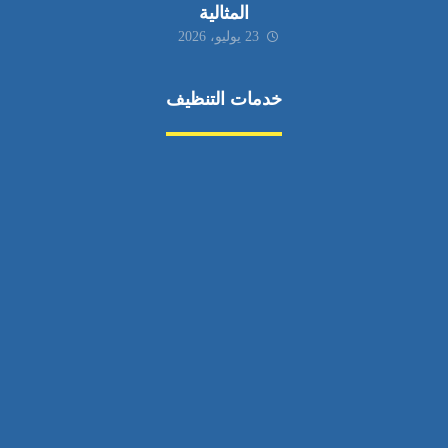
المثالية
23 يوليو، 2026
خدمات التنظيف
مكافحة الآفات
مركبة
بناء
غسيل سيارة
صيانة
تجاري
عادي
خدمات
الداخلية
الخارج
اتصال
لورم