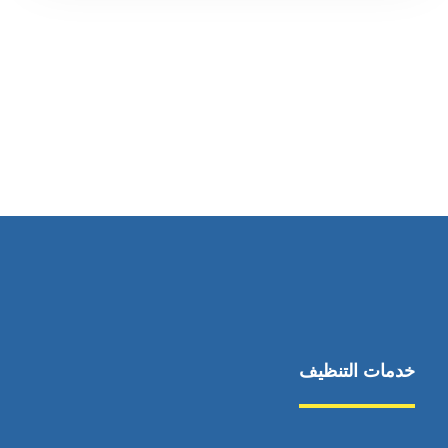
رقم الهاتف
0569860717
خدمات التنظيف
مكافحة الآفات
مركبة