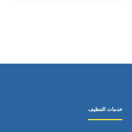
رقم الهاتف
0569860717
خدمات التنظيف
مكافحة الآفات
مركبة