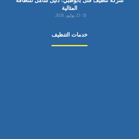
شركة تنظيف فلل بأبوظبي: دليل شامل للنظافة
المثالية
23 يوليو، 2026
خدمات التنظيف
مكافحة الآفات
مركبة
بناء
غسيل سيارة
صيانة
تجاري
عادي
خدمات
الداخلية
الخارج
اتصال
لورم