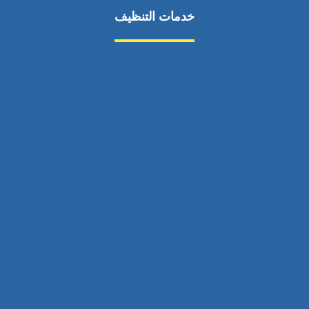
خدمات التنظيف
مكافحة الآفات
مركبة
بناء
غسيل سيارة
صيانة
تجاري
عادي
خدمات
الداخلية
الخارج
اتصال
لورم
معلومات
الخارج
خدمات