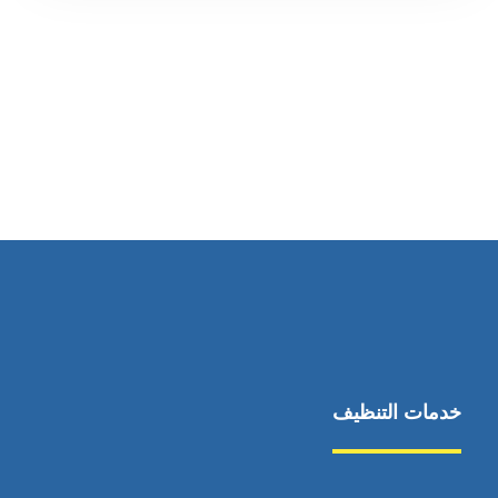
رقم الهاتف
0569860717
خدمات التنظيف
مكافحة الآفات
مركبة