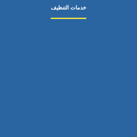
خدمات التنظيف
مكافحة الآفات
مركبة
بناء
غسيل سيارة
صيانة
تجاري
عادي
خدمات
الداخلية
الخارج
اتصال
لورم
معلومات
الخارج
خدمات